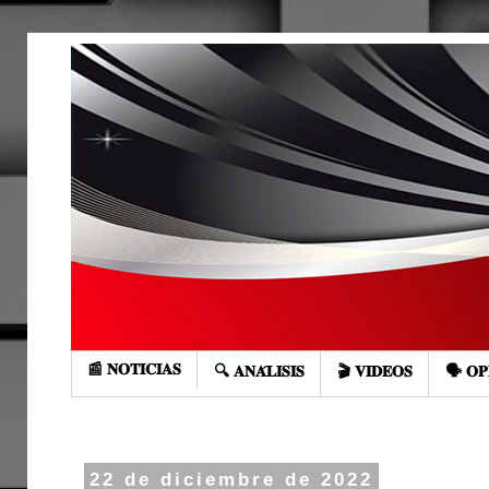
📰 𝐍𝐎𝐓𝐈𝐂𝐈𝐀𝐒
🔍 𝐀𝐍𝐀́𝐋𝐈𝐒𝐈𝐒
🎬 𝐕𝐈𝐃𝐄𝐎𝐒
🗣️ 𝐎𝐏
22 de diciembre de 2022