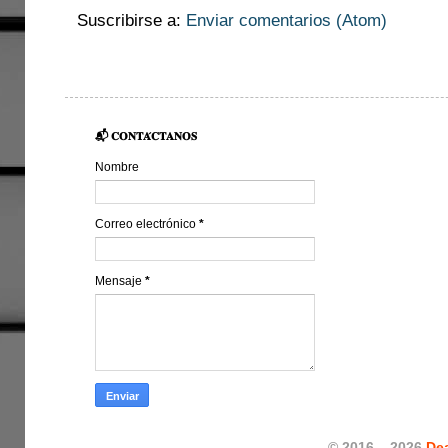
Suscribirse a:
Enviar comentarios (Atom)
📬 𝐂𝐎𝐍𝐓𝐀́𝐂𝐓𝐀𝐍𝐎𝐒
Nombre
Correo electrónico
*
Mensaje
*
© 2016 – 2026
De