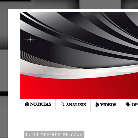
📰 𝐍𝐎𝐓𝐈𝐂𝐈𝐀𝐒
🔍 𝐀𝐍𝐀́𝐋𝐈𝐒𝐈𝐒
🎬 𝐕𝐈𝐃𝐄𝐎𝐒
🗣️ 𝐎𝐏
15 de febrero de 2017