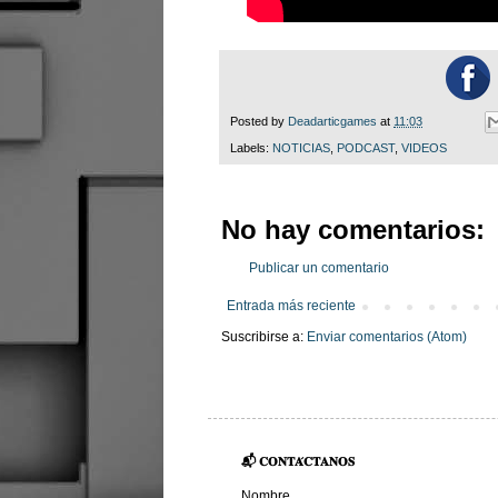
Posted by
Deadarticgames
at
11:03
Labels:
NOTICIAS
,
PODCAST
,
VIDEOS
No hay comentarios:
Publicar un comentario
Entrada más reciente
Suscribirse a:
Enviar comentarios (Atom)
📬 𝐂𝐎𝐍𝐓𝐀́𝐂𝐓𝐀𝐍𝐎𝐒
Nombre