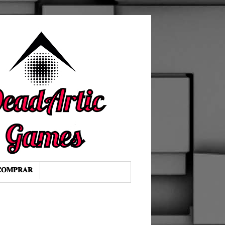
𝐎𝐌𝐏𝐑𝐀𝐑