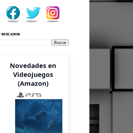
 𝐁𝐔𝐒𝐂𝐀𝐃𝐎𝐑
Novedades en
Videojuegos
(Amazon)