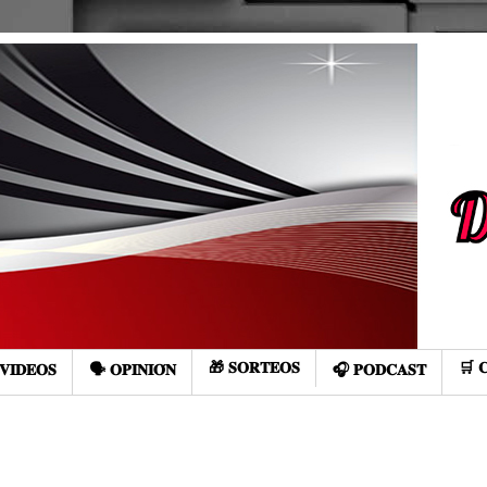
🎁 𝐒𝐎𝐑𝐓𝐄𝐎𝐒
🛒 
𝐕𝐈𝐃𝐄𝐎𝐒
🗣️ 𝐎𝐏𝐈𝐍𝐈𝐎́𝐍
🎧 𝐏𝐎𝐃𝐂𝐀𝐒𝐓