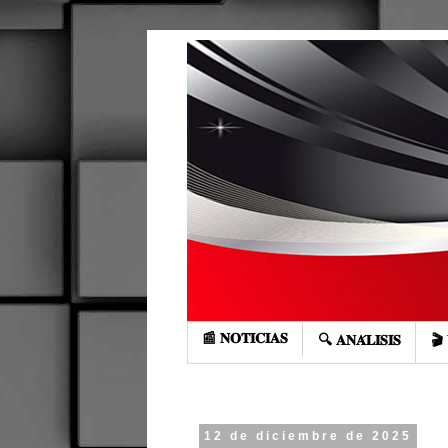
📰 𝐍𝐎𝐓𝐈𝐂𝐈𝐀𝐒
🔍 𝐀𝐍𝐀́𝐋𝐈𝐒𝐈𝐒
🎬 
12 de diciembre de 2025