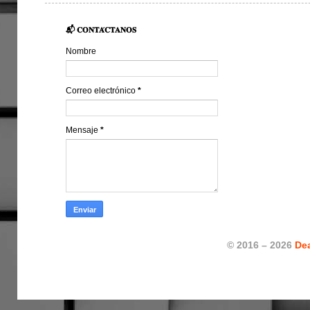
📬 𝐂𝐎𝐍𝐓𝐀́𝐂𝐓𝐀𝐍𝐎𝐒
Nombre
Correo electrónico
*
Mensaje
*
© 2016 – 2026
De