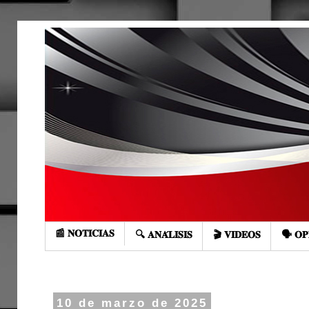
📰 𝐍𝐎𝐓𝐈𝐂𝐈𝐀𝐒
🔍 𝐀𝐍𝐀́𝐋𝐈𝐒𝐈𝐒
🎬 𝐕𝐈𝐃𝐄𝐎𝐒
🗣️ 𝐎𝐏
10 de marzo de 2025