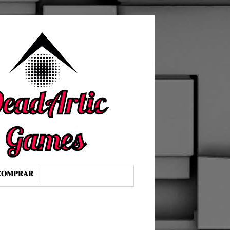
𝐎𝐌𝐏𝐑𝐀𝐑