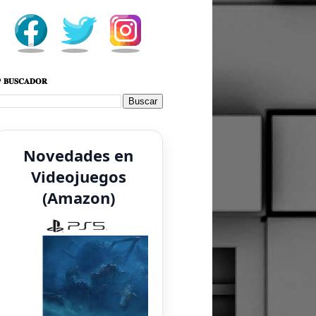
 𝐁𝐔𝐒𝐂𝐀𝐃𝐎𝐑
Novedades en
Videojuegos
(Amazon)