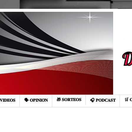
🎁 𝐒𝐎𝐑𝐓𝐄𝐎𝐒
🛒 
𝐕𝐈𝐃𝐄𝐎𝐒
🗣️ 𝐎𝐏𝐈𝐍𝐈𝐎́𝐍
🎧 𝐏𝐎𝐃𝐂𝐀𝐒𝐓