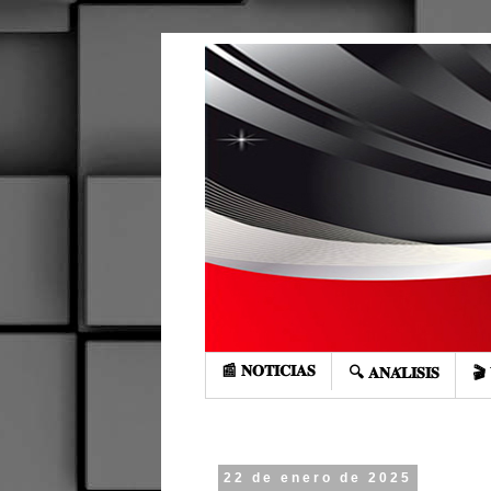
📰 𝐍𝐎𝐓𝐈𝐂𝐈𝐀𝐒
🔍 𝐀𝐍𝐀́𝐋𝐈𝐒𝐈𝐒
🎬 
22 de enero de 2025