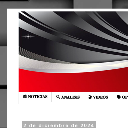
📰 𝐍𝐎𝐓𝐈𝐂𝐈𝐀𝐒
🔍 𝐀𝐍𝐀́𝐋𝐈𝐒𝐈𝐒
🎬 𝐕𝐈𝐃𝐄𝐎𝐒
🗣️ 𝐎𝐏
2 de diciembre de 2024