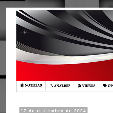
📰 𝐍𝐎𝐓𝐈𝐂𝐈𝐀𝐒
🔍 𝐀𝐍𝐀́𝐋𝐈𝐒𝐈𝐒
🎬 𝐕𝐈𝐃𝐄𝐎𝐒
🗣️ 𝐎𝐏
17 de diciembre de 2024