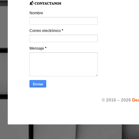
📬 𝐂𝐎𝐍𝐓𝐀́𝐂𝐓𝐀𝐍𝐎𝐒
Nombre
Correo electrónico
*
Mensaje
*
© 2016 – 2026
De