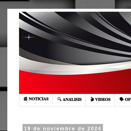
📰 𝐍𝐎𝐓𝐈𝐂𝐈𝐀𝐒
🔍 𝐀𝐍𝐀́𝐋𝐈𝐒𝐈𝐒
🎬 𝐕𝐈𝐃𝐄𝐎𝐒
🗣️ 𝐎𝐏
19 de noviembre de 2024