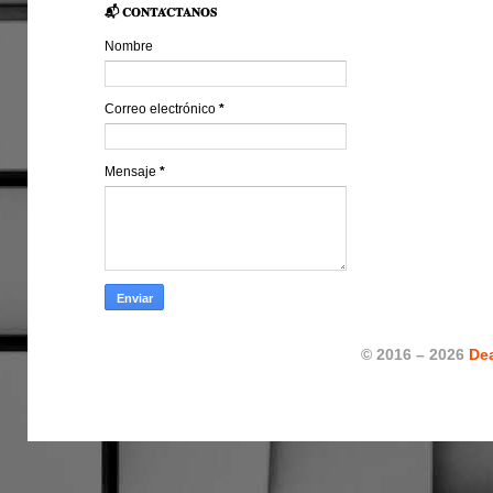
📬 𝐂𝐎𝐍𝐓𝐀́𝐂𝐓𝐀𝐍𝐎𝐒
Nombre
Correo electrónico
*
Mensaje
*
© 2016 – 2026
De