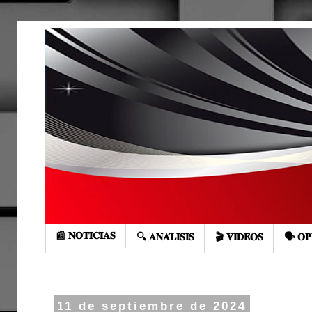
📰 𝐍𝐎𝐓𝐈𝐂𝐈𝐀𝐒
🔍 𝐀𝐍𝐀́𝐋𝐈𝐒𝐈𝐒
🎬 𝐕𝐈𝐃𝐄𝐎𝐒
🗣️ 𝐎𝐏
11 de septiembre de 2024