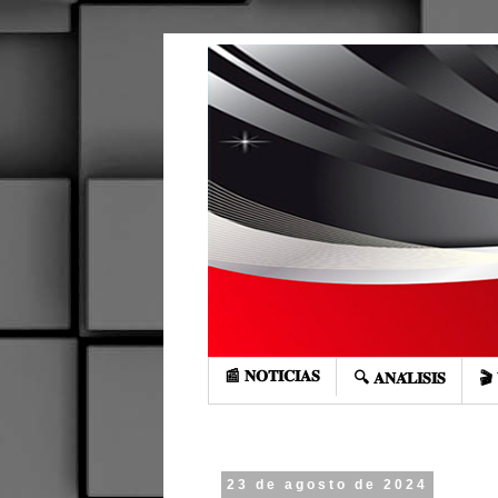
📰 𝐍𝐎𝐓𝐈𝐂𝐈𝐀𝐒
🔍 𝐀𝐍𝐀́𝐋𝐈𝐒𝐈𝐒
🎬 
23 de agosto de 2024