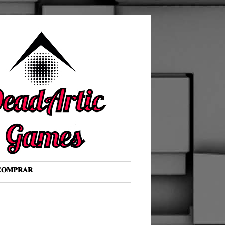
𝐎𝐌𝐏𝐑𝐀𝐑