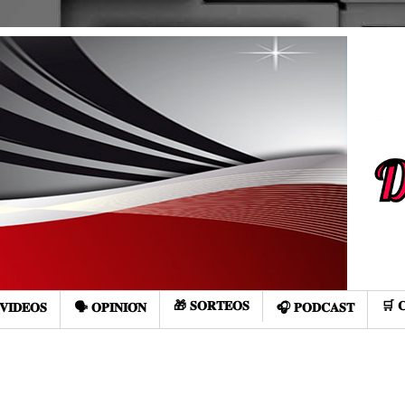
🎁 𝐒𝐎𝐑𝐓𝐄𝐎𝐒
🛒 
𝐕𝐈𝐃𝐄𝐎𝐒
🗣️ 𝐎𝐏𝐈𝐍𝐈𝐎́𝐍
🎧 𝐏𝐎𝐃𝐂𝐀𝐒𝐓