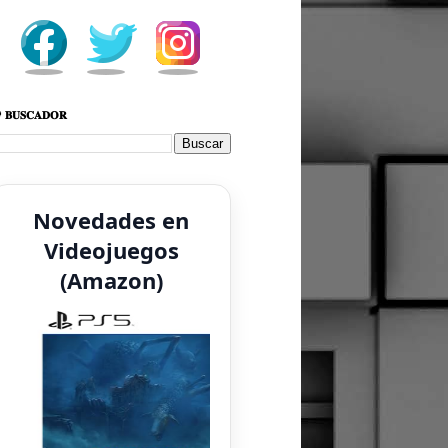
 𝐁𝐔𝐒𝐂𝐀𝐃𝐎𝐑
Novedades en
Videojuegos
(Amazon)