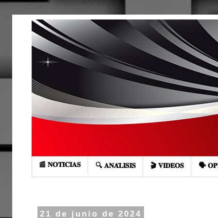
📰 𝐍𝐎𝐓𝐈𝐂𝐈𝐀𝐒
🔍 𝐀𝐍𝐀́𝐋𝐈𝐒𝐈𝐒
🎬 𝐕𝐈𝐃𝐄𝐎𝐒
🗣️ 𝐎𝐏
21 de junio de 2024