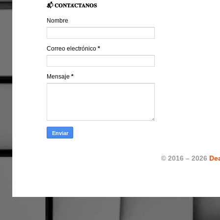
📬 𝐂𝐎𝐍𝐓𝐀́𝐂𝐓𝐀𝐍𝐎𝐒
Nombre
Correo electrónico
*
Mensaje
*
© 2016 – 2026
De