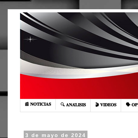
📰 𝐍𝐎𝐓𝐈𝐂𝐈𝐀𝐒
🔍 𝐀𝐍𝐀́𝐋𝐈𝐒𝐈𝐒
🎬 𝐕𝐈𝐃𝐄𝐎𝐒
🗣️ 𝐎𝐏
3 de mayo de 2024