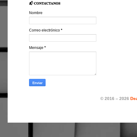
📬 𝐂𝐎𝐍𝐓𝐀́𝐂𝐓𝐀𝐍𝐎𝐒
Nombre
Correo electrónico
*
Mensaje
*
© 2016 – 2026
De