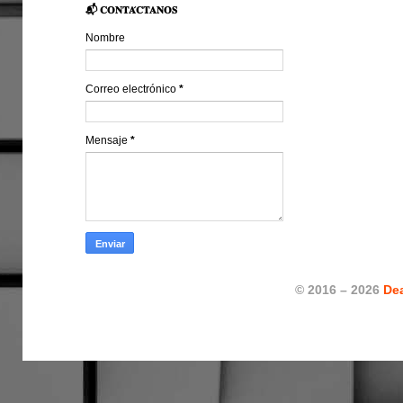
📬 𝐂𝐎𝐍𝐓𝐀́𝐂𝐓𝐀𝐍𝐎𝐒
Nombre
Correo electrónico
*
Mensaje
*
© 2016 – 2026
De