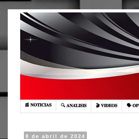
📰 𝐍𝐎𝐓𝐈𝐂𝐈𝐀𝐒
🔍 𝐀𝐍𝐀́𝐋𝐈𝐒𝐈𝐒
🎬 𝐕𝐈𝐃𝐄𝐎𝐒
🗣️ 𝐎𝐏
8 de abril de 2024