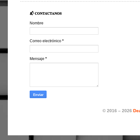
📬 𝐂𝐎𝐍𝐓𝐀́𝐂𝐓𝐀𝐍𝐎𝐒
Nombre
Correo electrónico
*
Mensaje
*
© 2016 – 2026
De