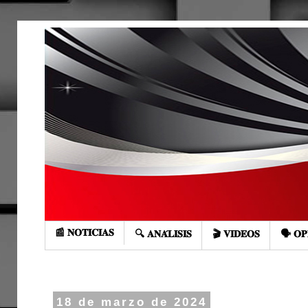
📰 𝐍𝐎𝐓𝐈𝐂𝐈𝐀𝐒
🔍 𝐀𝐍𝐀́𝐋𝐈𝐒𝐈𝐒
🎬 𝐕𝐈𝐃𝐄𝐎𝐒
🗣️ 𝐎𝐏
18 de marzo de 2024