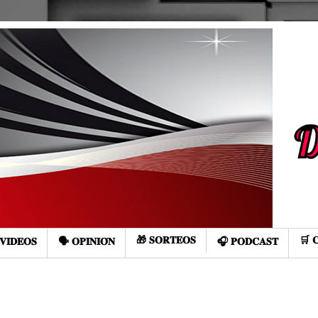
🎁 𝐒𝐎𝐑𝐓𝐄𝐎𝐒
🛒 
𝐕𝐈𝐃𝐄𝐎𝐒
🗣️ 𝐎𝐏𝐈𝐍𝐈𝐎́𝐍
🎧 𝐏𝐎𝐃𝐂𝐀𝐒𝐓