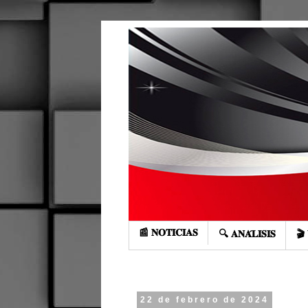
📰 𝐍𝐎𝐓𝐈𝐂𝐈𝐀𝐒
🔍 𝐀𝐍𝐀́𝐋𝐈𝐒𝐈𝐒
🎬 
22 de febrero de 2024