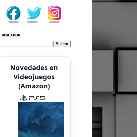
 𝐁𝐔𝐒𝐂𝐀𝐃𝐎𝐑
Novedades en
Videojuegos
(Amazon)