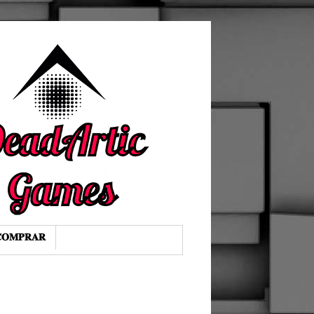
𝐎𝐌𝐏𝐑𝐀𝐑