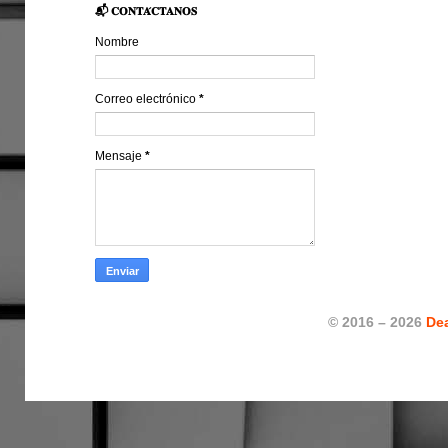
📬 𝐂𝐎𝐍𝐓𝐀́𝐂𝐓𝐀𝐍𝐎𝐒
Nombre
Correo electrónico
*
Mensaje
*
© 2016 – 2026
De