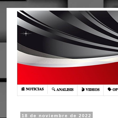
📰 𝐍𝐎𝐓𝐈𝐂𝐈𝐀𝐒
🔍 𝐀𝐍𝐀́𝐋𝐈𝐒𝐈𝐒
🎬 𝐕𝐈𝐃𝐄𝐎𝐒
🗣️ 𝐎𝐏
18 de noviembre de 2022