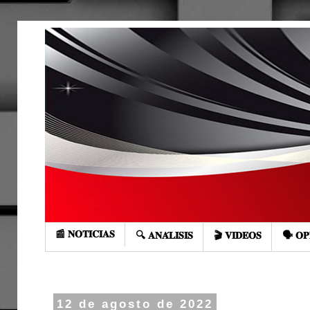
📰 𝐍𝐎𝐓𝐈𝐂𝐈𝐀𝐒
🔍 𝐀𝐍𝐀́𝐋𝐈𝐒𝐈𝐒
🎬 𝐕𝐈𝐃𝐄𝐎𝐒
🗣️ 𝐎𝐏
12 de agosto de 2022