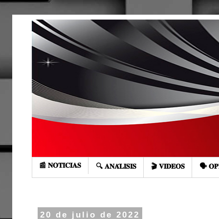
📰 𝐍𝐎𝐓𝐈𝐂𝐈𝐀𝐒
🔍 𝐀𝐍𝐀́𝐋𝐈𝐒𝐈𝐒
🎬 𝐕𝐈𝐃𝐄𝐎𝐒
🗣️ 𝐎𝐏
20 de julio de 2022