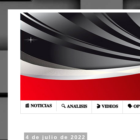
📰 𝐍𝐎𝐓𝐈𝐂𝐈𝐀𝐒
🔍 𝐀𝐍𝐀́𝐋𝐈𝐒𝐈𝐒
🎬 𝐕𝐈𝐃𝐄𝐎𝐒
🗣️ 𝐎𝐏
4 de julio de 2022