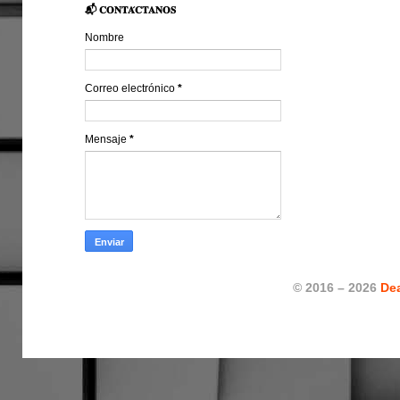
📬 𝐂𝐎𝐍𝐓𝐀́𝐂𝐓𝐀𝐍𝐎𝐒
Nombre
Correo electrónico
*
Mensaje
*
© 2016 – 2026
De