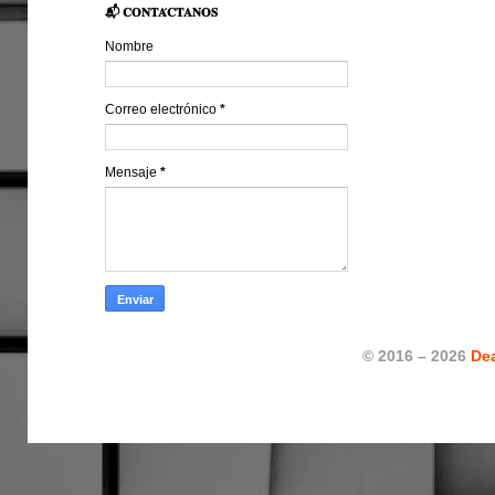
📬 𝐂𝐎𝐍𝐓𝐀́𝐂𝐓𝐀𝐍𝐎𝐒
Nombre
Correo electrónico
*
Mensaje
*
© 2016 – 2026
De