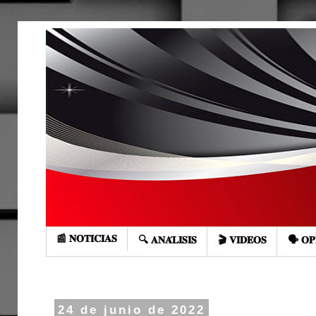
📰 𝐍𝐎𝐓𝐈𝐂𝐈𝐀𝐒
🔍 𝐀𝐍𝐀́𝐋𝐈𝐒𝐈𝐒
🎬 𝐕𝐈𝐃𝐄𝐎𝐒
🗣️ 𝐎𝐏
24 de junio de 2022