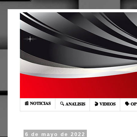
📰 𝐍𝐎𝐓𝐈𝐂𝐈𝐀𝐒
🔍 𝐀𝐍𝐀́𝐋𝐈𝐒𝐈𝐒
🎬 𝐕𝐈𝐃𝐄𝐎𝐒
🗣️ 𝐎𝐏
6 de mayo de 2022