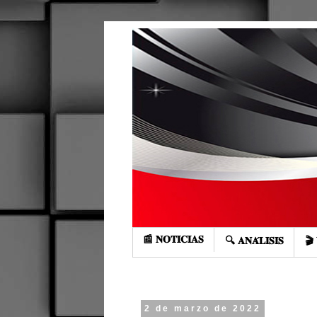
📰 𝐍𝐎𝐓𝐈𝐂𝐈𝐀𝐒
🔍 𝐀𝐍𝐀́𝐋𝐈𝐒𝐈𝐒
🎬 
2 de marzo de 2022