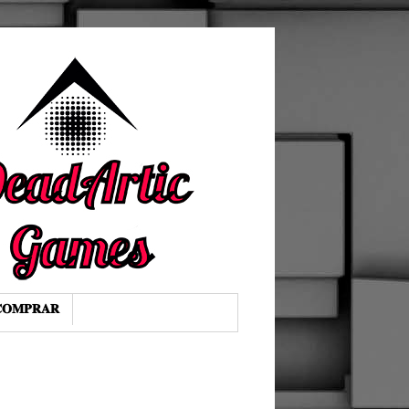
𝐎𝐌𝐏𝐑𝐀𝐑