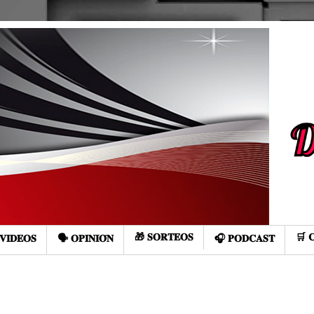
🎁 𝐒𝐎𝐑𝐓𝐄𝐎𝐒
🛒 
𝐕𝐈𝐃𝐄𝐎𝐒
🗣️ 𝐎𝐏𝐈𝐍𝐈𝐎́𝐍
🎧 𝐏𝐎𝐃𝐂𝐀𝐒𝐓