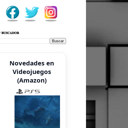
 𝐁𝐔𝐒𝐂𝐀𝐃𝐎𝐑
Novedades en
Videojuegos
(Amazon)