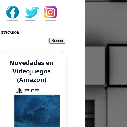
 𝐁𝐔𝐒𝐂𝐀𝐃𝐎𝐑
Novedades en
Videojuegos
(Amazon)