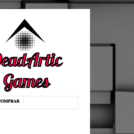
𝐎𝐌𝐏𝐑𝐀𝐑