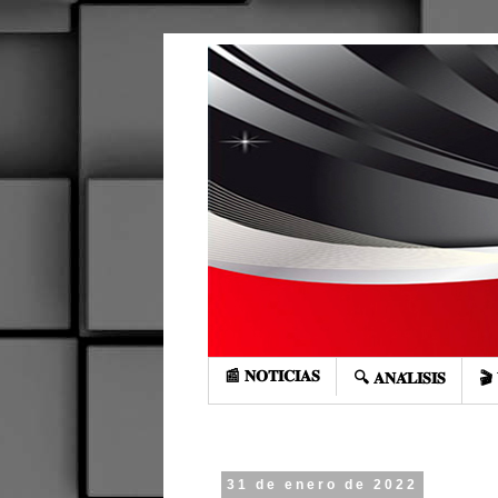
📰 𝐍𝐎𝐓𝐈𝐂𝐈𝐀𝐒
🔍 𝐀𝐍𝐀́𝐋𝐈𝐒𝐈𝐒
🎬 
31 de enero de 2022