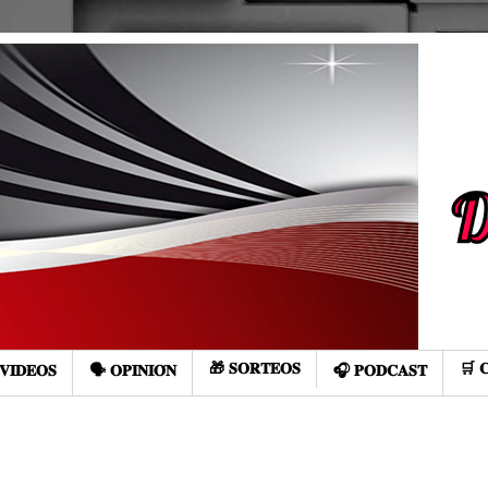
🎁 𝐒𝐎𝐑𝐓𝐄𝐎𝐒
🛒 
𝐕𝐈𝐃𝐄𝐎𝐒
🗣️ 𝐎𝐏𝐈𝐍𝐈𝐎́𝐍
🎧 𝐏𝐎𝐃𝐂𝐀𝐒𝐓