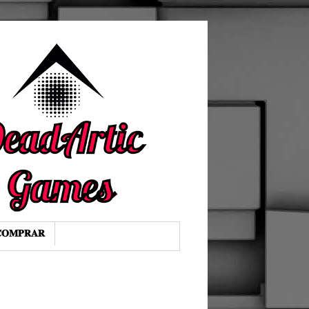
𝐎𝐌𝐏𝐑𝐀𝐑