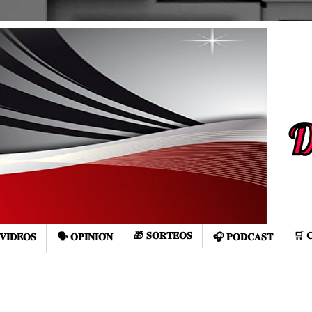
🎁 𝐒𝐎𝐑𝐓𝐄𝐎𝐒
🛒 
𝐕𝐈𝐃𝐄𝐎𝐒
🗣️ 𝐎𝐏𝐈𝐍𝐈𝐎́𝐍
🎧 𝐏𝐎𝐃𝐂𝐀𝐒𝐓