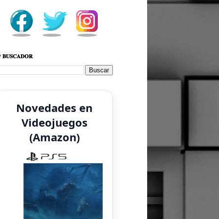
 𝐁𝐔𝐒𝐂𝐀𝐃𝐎𝐑
Novedades en
Videojuegos
(Amazon)