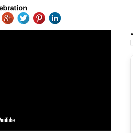
ebration
🔎