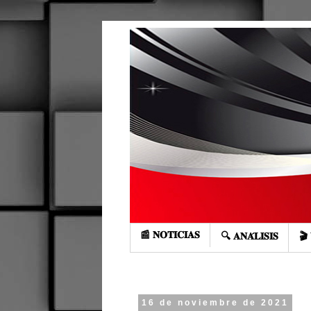
📰 𝐍𝐎𝐓𝐈𝐂𝐈𝐀𝐒
🔍 𝐀𝐍𝐀́𝐋𝐈𝐒𝐈𝐒
🎬 
16 de noviembre de 2021