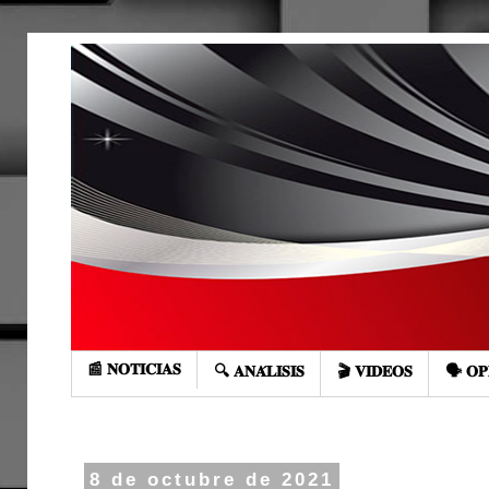
📰 𝐍𝐎𝐓𝐈𝐂𝐈𝐀𝐒
🔍 𝐀𝐍𝐀́𝐋𝐈𝐒𝐈𝐒
🎬 𝐕𝐈𝐃𝐄𝐎𝐒
🗣️ 𝐎𝐏
8 de octubre de 2021