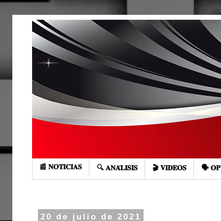
📰 𝐍𝐎𝐓𝐈𝐂𝐈𝐀𝐒
🔍 𝐀𝐍𝐀́𝐋𝐈𝐒𝐈𝐒
🎬 𝐕𝐈𝐃𝐄𝐎𝐒
🗣️ 𝐎𝐏
20 de julio de 2021