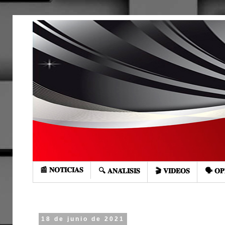
📰 𝐍𝐎𝐓𝐈𝐂𝐈𝐀𝐒
🔍 𝐀𝐍𝐀́𝐋𝐈𝐒𝐈𝐒
🎬 𝐕𝐈𝐃𝐄𝐎𝐒
🗣️ 𝐎𝐏
18 de junio de 2021