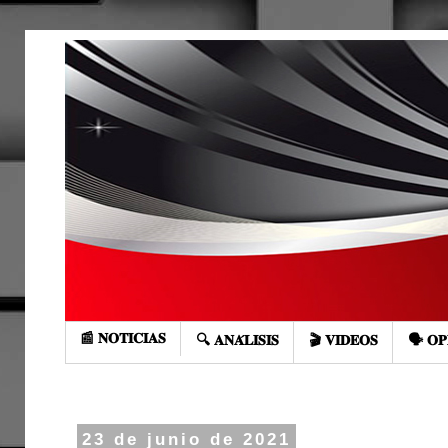
📰 𝐍𝐎𝐓𝐈𝐂𝐈𝐀𝐒
🔍 𝐀𝐍𝐀́𝐋𝐈𝐒𝐈𝐒
🎬 𝐕𝐈𝐃𝐄𝐎𝐒
🗣️ 𝐎𝐏
23 de junio de 2021