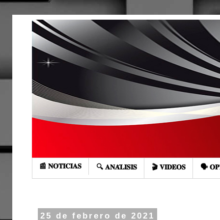
📰 𝐍𝐎𝐓𝐈𝐂𝐈𝐀𝐒
🔍 𝐀𝐍𝐀́𝐋𝐈𝐒𝐈𝐒
🎬 𝐕𝐈𝐃𝐄𝐎𝐒
🗣️ 𝐎𝐏
25 de febrero de 2021