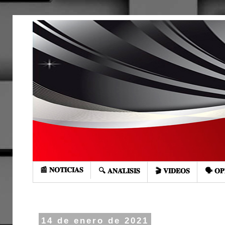
📰 𝐍𝐎𝐓𝐈𝐂𝐈𝐀𝐒
🔍 𝐀𝐍𝐀́𝐋𝐈𝐒𝐈𝐒
🎬 𝐕𝐈𝐃𝐄𝐎𝐒
🗣️ 𝐎𝐏
14 de enero de 2021