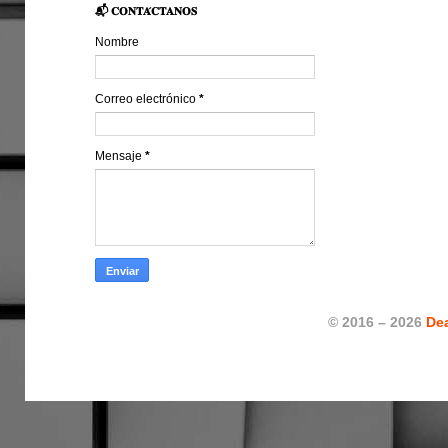
📬 𝐂𝐎𝐍𝐓𝐀́𝐂𝐓𝐀𝐍𝐎𝐒
Nombre
Correo electrónico
*
Mensaje
*
© 2016 – 2026
De