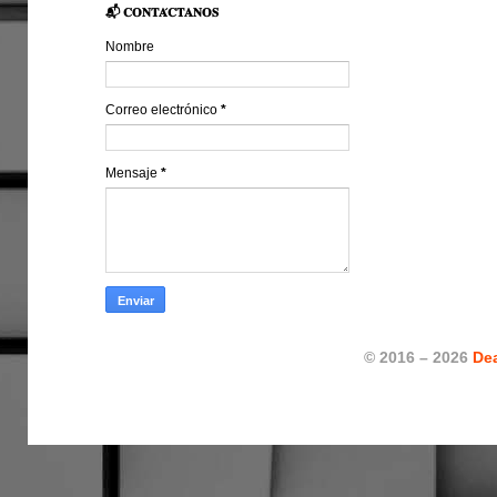
📬 𝐂𝐎𝐍𝐓𝐀́𝐂𝐓𝐀𝐍𝐎𝐒
Nombre
Correo electrónico
*
Mensaje
*
© 2016 – 2026
De