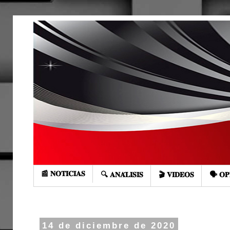
📰 𝐍𝐎𝐓𝐈𝐂𝐈𝐀𝐒
🔍 𝐀𝐍𝐀́𝐋𝐈𝐒𝐈𝐒
🎬 𝐕𝐈𝐃𝐄𝐎𝐒
🗣️ 𝐎𝐏
14 de diciembre de 2020