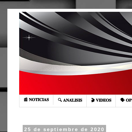
📰 𝐍𝐎𝐓𝐈𝐂𝐈𝐀𝐒
🔍 𝐀𝐍𝐀́𝐋𝐈𝐒𝐈𝐒
🎬 𝐕𝐈𝐃𝐄𝐎𝐒
🗣️ 𝐎𝐏
25 de septiembre de 2020