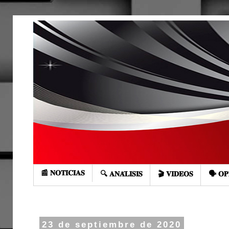
📰 𝐍𝐎𝐓𝐈𝐂𝐈𝐀𝐒
🔍 𝐀𝐍𝐀́𝐋𝐈𝐒𝐈𝐒
🎬 𝐕𝐈𝐃𝐄𝐎𝐒
🗣️ 𝐎𝐏
23 de septiembre de 2020