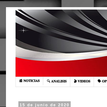
📰 𝐍𝐎𝐓𝐈𝐂𝐈𝐀𝐒
🔍 𝐀𝐍𝐀́𝐋𝐈𝐒𝐈𝐒
🎬 𝐕𝐈𝐃𝐄𝐎𝐒
🗣️ 𝐎𝐏
15 de junio de 2020