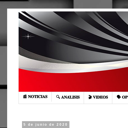
📰 𝐍𝐎𝐓𝐈𝐂𝐈𝐀𝐒
🔍 𝐀𝐍𝐀́𝐋𝐈𝐒𝐈𝐒
🎬 𝐕𝐈𝐃𝐄𝐎𝐒
🗣️ 𝐎𝐏
5 de junio de 2020