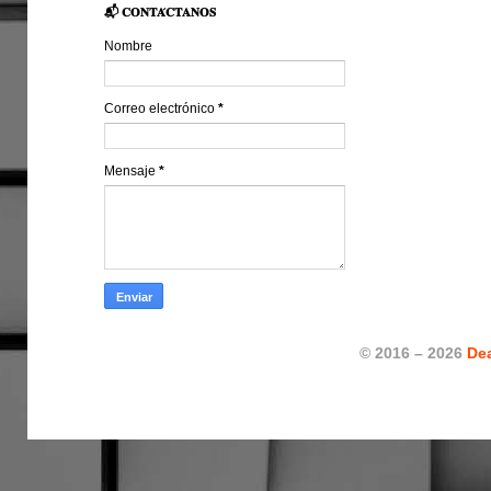
📬 𝐂𝐎𝐍𝐓𝐀́𝐂𝐓𝐀𝐍𝐎𝐒
Nombre
Correo electrónico
*
Mensaje
*
© 2016 – 2026
De