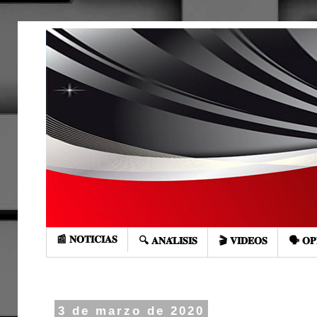
📰 𝐍𝐎𝐓𝐈𝐂𝐈𝐀𝐒
🔍 𝐀𝐍𝐀́𝐋𝐈𝐒𝐈𝐒
🎬 𝐕𝐈𝐃𝐄𝐎𝐒
🗣️ 𝐎𝐏
3 de marzo de 2020