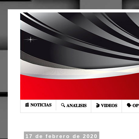
📰 𝐍𝐎𝐓𝐈𝐂𝐈𝐀𝐒
🔍 𝐀𝐍𝐀́𝐋𝐈𝐒𝐈𝐒
🎬 𝐕𝐈𝐃𝐄𝐎𝐒
🗣️ 𝐎𝐏
17 de febrero de 2020