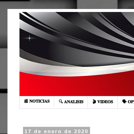
📰 𝐍𝐎𝐓𝐈𝐂𝐈𝐀𝐒
🔍 𝐀𝐍𝐀́𝐋𝐈𝐒𝐈𝐒
🎬 𝐕𝐈𝐃𝐄𝐎𝐒
🗣️ 𝐎𝐏
17 de enero de 2020