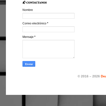
📬 𝐂𝐎𝐍𝐓𝐀́𝐂𝐓𝐀𝐍𝐎𝐒
Nombre
Correo electrónico
*
Mensaje
*
© 2016 – 2026
De