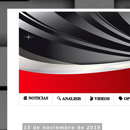
📰 𝐍𝐎𝐓𝐈𝐂𝐈𝐀𝐒
🔍 𝐀𝐍𝐀́𝐋𝐈𝐒𝐈𝐒
🎬 𝐕𝐈𝐃𝐄𝐎𝐒
🗣️ 𝐎𝐏
13 de noviembre de 2019