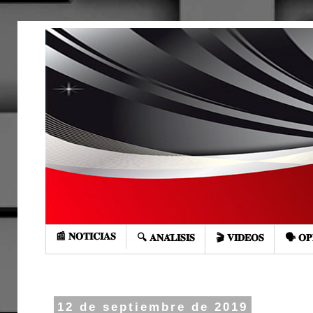
📰 𝐍𝐎𝐓𝐈𝐂𝐈𝐀𝐒
🔍 𝐀𝐍𝐀́𝐋𝐈𝐒𝐈𝐒
🎬 𝐕𝐈𝐃𝐄𝐎𝐒
🗣️ 𝐎𝐏
12 de septiembre de 2019