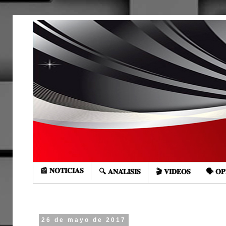
📰 𝐍𝐎𝐓𝐈𝐂𝐈𝐀𝐒
🔍 𝐀𝐍𝐀́𝐋𝐈𝐒𝐈𝐒
🎬 𝐕𝐈𝐃𝐄𝐎𝐒
🗣️ 𝐎𝐏
26 de mayo de 2017