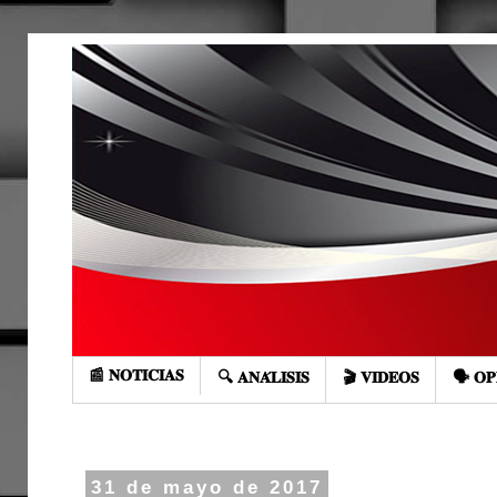
📰 𝐍𝐎𝐓𝐈𝐂𝐈𝐀𝐒
🔍 𝐀𝐍𝐀́𝐋𝐈𝐒𝐈𝐒
🎬 𝐕𝐈𝐃𝐄𝐎𝐒
🗣️ 𝐎𝐏
31 de mayo de 2017