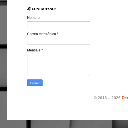
📬 𝐂𝐎𝐍𝐓𝐀́𝐂𝐓𝐀𝐍𝐎𝐒
Nombre
Correo electrónico
*
Mensaje
*
© 2016 – 2026
De