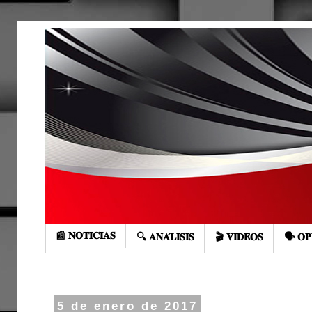
📰 𝐍𝐎𝐓𝐈𝐂𝐈𝐀𝐒
🔍 𝐀𝐍𝐀́𝐋𝐈𝐒𝐈𝐒
🎬 𝐕𝐈𝐃𝐄𝐎𝐒
🗣️ 𝐎𝐏
5 de enero de 2017