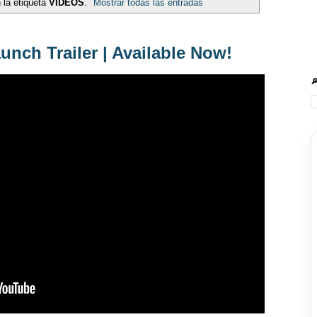
 la etiqueta
VIDEOS
.
Mostrar todas las entradas
unch Trailer | Available Now!
🔎