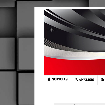
📰 𝐍𝐎𝐓𝐈𝐂𝐈𝐀𝐒
🔍 𝐀𝐍𝐀́𝐋𝐈𝐒𝐈𝐒
🎬 