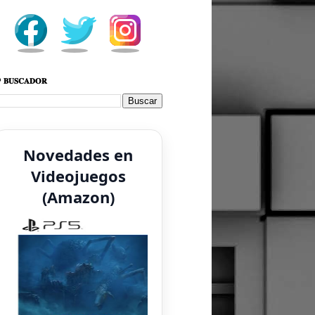
 𝐁𝐔𝐒𝐂𝐀𝐃𝐎𝐑
Novedades en
Videojuegos
(Amazon)