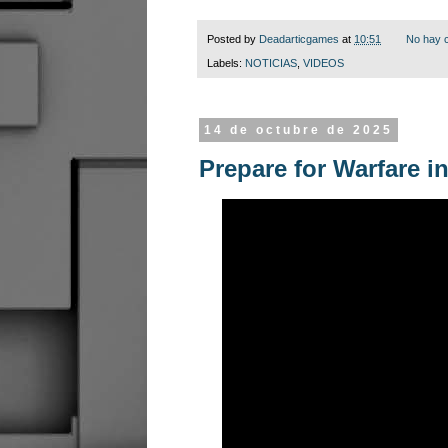
Posted by
Deadarticgames
at
10:51
No hay 
Labels:
NOTICIAS
,
VIDEOS
14 de octubre de 2025
Prepare for Warfare i